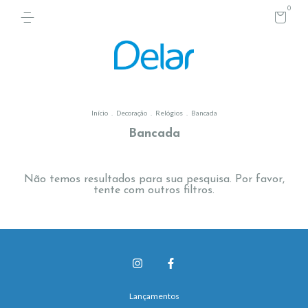
0
Início
.
Decoração
.
Relógios
.
Bancada
Bancada
Não temos resultados para sua pesquisa. Por favor,
tente com outros filtros.
Lançamentos