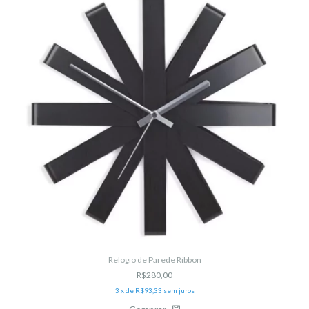
Relogio de Parede Ribbon
R$280,00
3
x de
R$93,33
sem juros