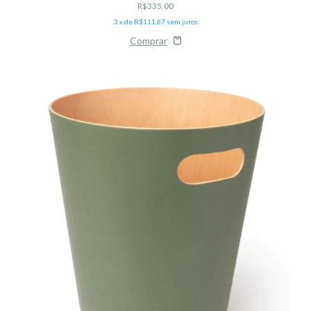
R$335,00
3
x de
R$111,67
sem juros