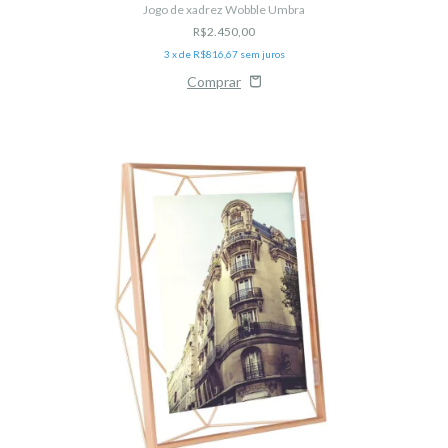
Jogo de xadrez Wobble Umbra
R$2.450,00
3
x de
R$816,67
sem juros