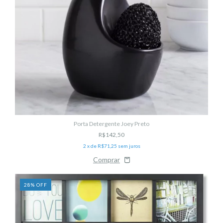
Porta Detergente Joey Preto
R$142,50
2
x de
R$71,25
sem juros
28
%
OFF