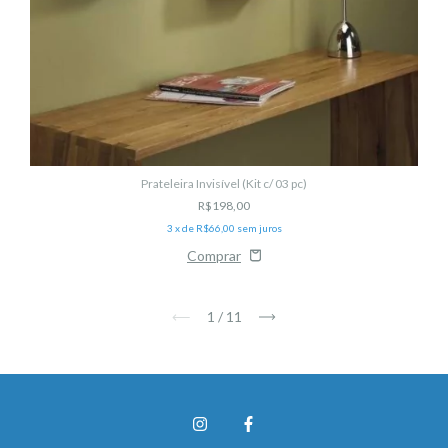
Prateleira Invisível (Kit c/ 03 pc)
R$198,00
3
x de
R$66,00
sem juros
1
/
11