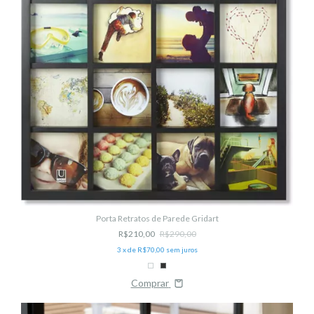
Porta Retratos de Parede Gridart
R$210,00
R$290,00
3
x de
R$70,00
sem juros
Comprar