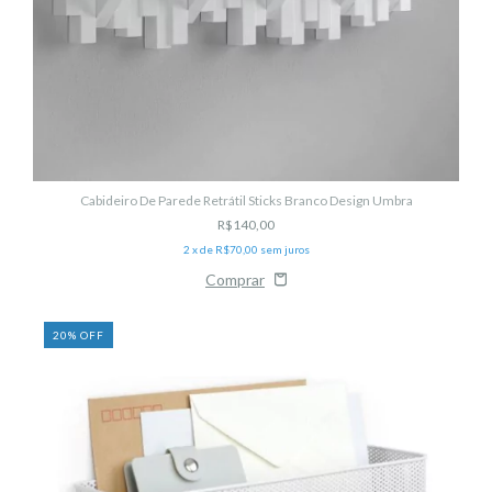
Cabideiro De Parede Retrátil Sticks Branco Design Umbra
R$140,00
2
x de
R$70,00
sem juros
20
%
OFF