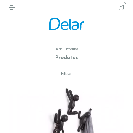
0
Início
.
Produtos
Produtos
Filtrar