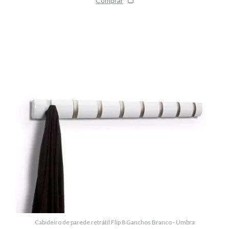
Cabideiro de parede retrátil Flip 8 Ganchos Branco - Umbra