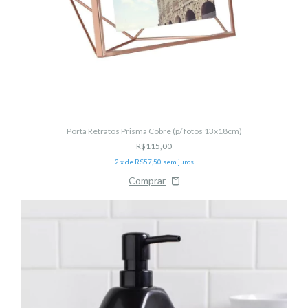
Porta Retratos Prisma Cobre (p/ fotos 13x18cm)
R$115,00
2
x de
R$57,50
sem juros