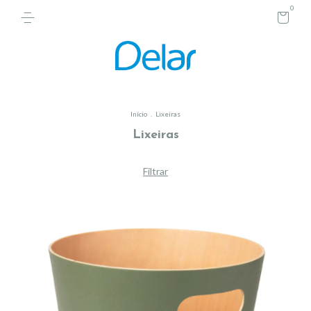
0
Início
.
Lixeiras
Lixeiras
Filtrar