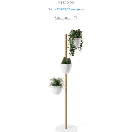
R$850,00
3
x de
R$283,33
sem juros