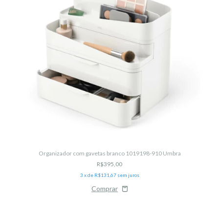
Organizador com gavetas branco 1019198-910 Umbra
R$395,00
3
x de
R$131,67
sem juros