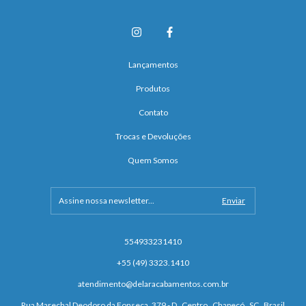
Lançamentos
Produtos
Contato
Trocas e Devoluções
Quem Somos
554933231410
+55 (49) 3323.1410
atendimento@delaracabamentos.com.br
Rua Marechal Deodoro da Fonseca, 379 - D . Centro . Chapecó . SC . Brasil