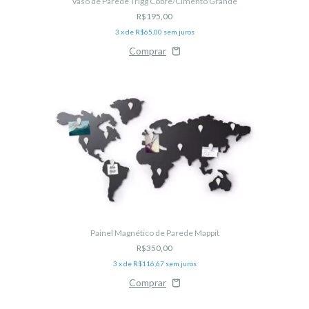
Vaso de Parede Trigg Cobre/Cimento Grande
R$195,00
3
x de
R$65,00
sem juros
Painel Magnético de Parede Mappit
R$350,00
3
x de
R$116,67
sem juros