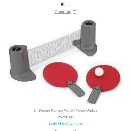
+1
Comprar
Kit Pingue-Pongue Portátil Pongo Umbra
R$290,00
3
x de
R$96,67
sem juros