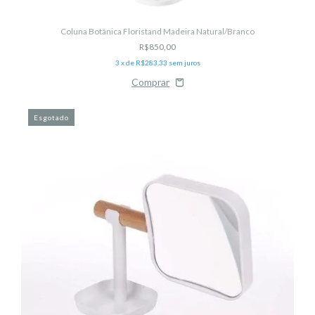
Coluna Botânica Floristand Madeira Natural/Branco
R$850,00
3
x de
R$283,33
sem juros
Esgotado