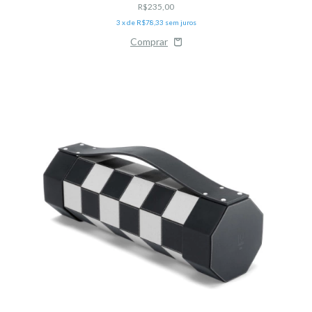
R$235,00
3
x de
R$78,33
sem juros