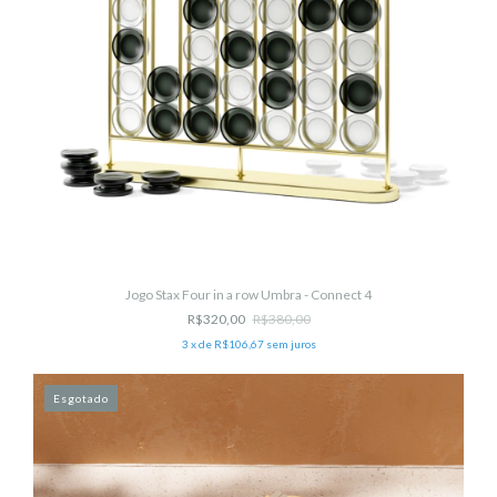
Jogo Stax Four in a row Umbra - Connect 4
R$320,00
R$380,00
3
x de
R$106,67
sem juros
Esgotado