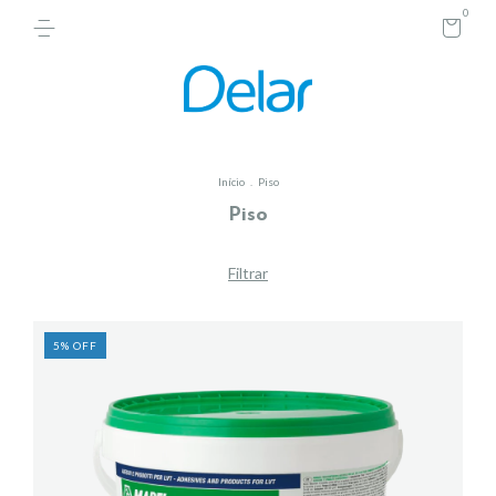
0
Início
.
Piso
Piso
Filtrar
5
%
OFF