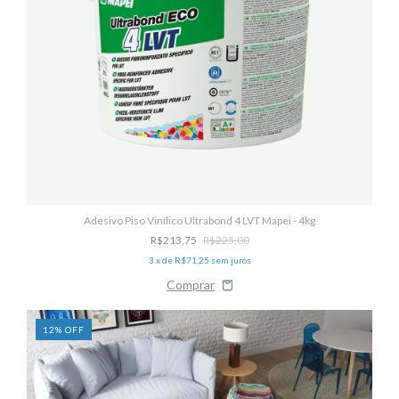
Adesivo Piso Vinílico Ultrabond 4 LVT Mapei - 4kg
R$213,75
R$225,00
3
x de
R$71,25
sem juros
12
%
OFF