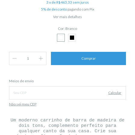
3
x de
R$463,33
sem juros
5% de desconto
pagando com Pix
Ver mais detalhes
Cor:
Branco
Alterar CEP
Entregas para o CEP:
Meios de envio
Calcular
Não sei meu CEP
Um moderno carrinho de barra de madeira de
dois tons, complemento perfeito para
qualquer canto da sua casa. Crie sua