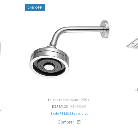
14
%
OFF
C
Ducha Meber Max 1959 C
R$385,00
R$450,00
x
3
x de
R$128,33
sem juros