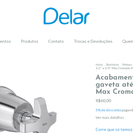
entos
Produtos
Contato
Trocas e Devoluções
Quem
Início
.
Banheiro
.
Metais
1/2" e 3/4" Max Cromado 4
Acabament
gaveta até 
Max Croma
R$60,00
5% de desconto
pagand
Ver mais detalhes
Corre que só temos 