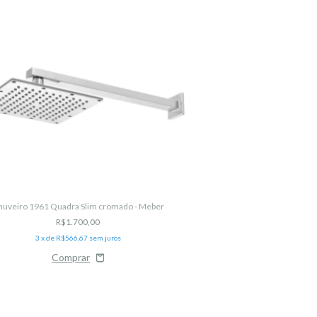
huveiro 1961 Quadra Slim cromado - Meber
Válvula de escoamento para
R$1.700,00
De
R$40
3
x de
R$566,67
sem juros