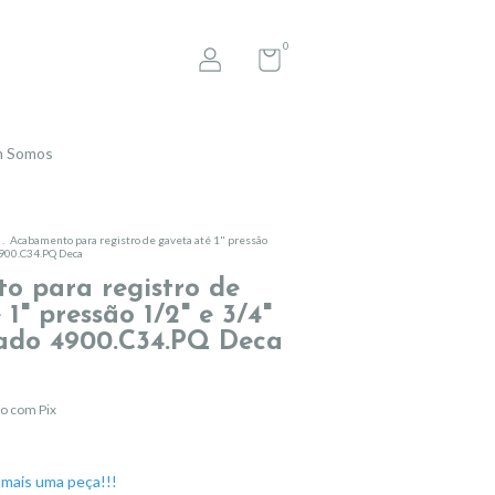
0
 Somos
.
Acabamento para registro de gaveta até 1" pressão
900.C34.PQ Deca
o para registro de
1" pressão 1/2" e 3/4"
do 4900.C34.PQ Deca
o com Pix
mais uma peça!!!