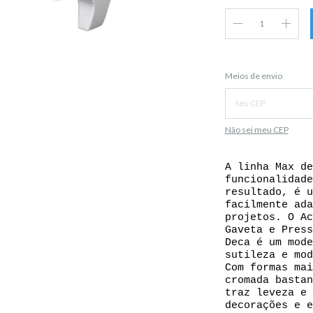
Entregas para o CEP:
Meios de envio
Não sei meu CEP
A linha Max de
funcionalidade
resultado, é u
facilmente ada
projetos. O Ac
Gaveta e Press
Deca é um mode
sutileza e mod
Com formas mai
cromada bastan
traz leveza e 
decorações e e