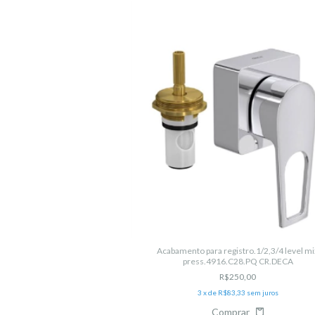
ede 1182 C 35 Slim Meber
200,00
0,00
sem juros
Acabamento para registro.1/2,3/4 level mi
press.4916.C28.PQ CR.DECA
R$250,00
3
x de
R$83,33
sem juros