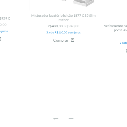
Misturador lavatório balcão 1877 C 35 Slim
1959 C
Meber
0,00
Acabamento par
R$480,00
R$940,00
press.4
 juros
3
x de
R$160,00
sem juros
3
x d