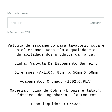
Alterar CEP
Entregas para o CEP:
Meios de envio
Calcular
Não sei meu CEP
Válvula de escoamento para lavatório cuba e
bidê cromado Deca têm a qualidade e
durabilidade dos produtos da marca.
Linha: Válvula De Escoamento Banheiro
Dimensões (AxLxC): 98mm X 56mm X 56mm
Acabamento: Cromado (1602.C.PLA)
Material: Liga de Cobre (bronze e latão),
Plásticos de Engenharia, Elastômeros
Peso líquido: 0.054333