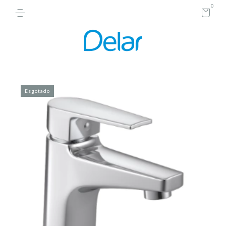
0
Esgotado