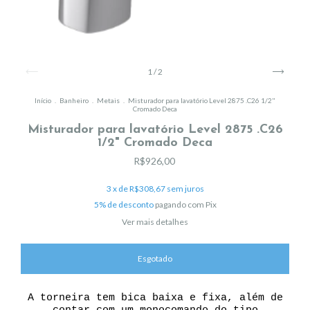
1
/
2
Início
.
Banheiro
.
Metais
.
Misturador para lavatório Level 2875 .C26 1/2"
Cromado Deca
Misturador para lavatório Level 2875 .C26
1/2" Cromado Deca
R$926,00
3
x de
R$308,67
sem juros
5% de desconto
pagando com Pix
Ver mais detalhes
A torneira tem bica baixa e fixa, além de
contar com um monocomando do tipo