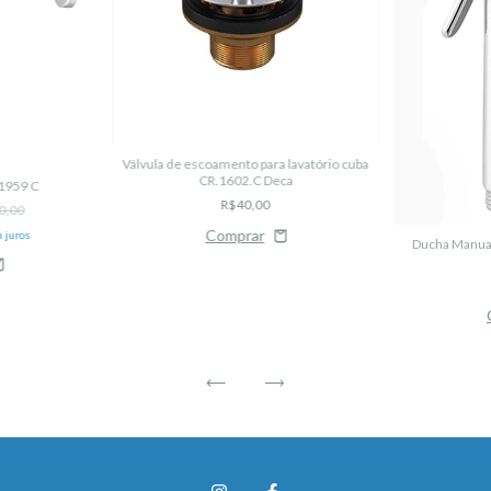
Válvula de escoamento para lavatório cuba
CR.1602.C Deca
1959 C
R$40,00
0,00
 juros
Ducha Manual