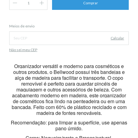
Alterar CEP
Entregas para o CEP:
Meios de envio
Calcular
Não sei meu CEP
Organizador versátil e moderno para cosméticos e
outros produtos, o Bellwood possui três bandejas e
alça de madeira para facilitar o transporte. O copo
removível é perfeito para guardar pincéis de
maquiagem e outros acessórios de beleza. Com
acabamento moderno em madeira, este organizador
de cosméticos fica lindo na penteadeira ou em uma
bancada. Feito com 60% de plástico reciclado e com
madeira de fontes renováveis.
Recomendação: para limpar a superfície, use apenas
pano úmido.
Cores: Nogueira/preto e Branco/natural.