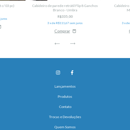
t c/ 03 pc)
Cabideiro de parede retrátil Flip 8 Ganchos
Cabideiro 
Branco - Umbra
M
R$335,00
juros
3
x de
R$111,67
sem juros
3
x d
Lançamentos
Produtos
Contato
Trocas e Devoluções
Quem Somos