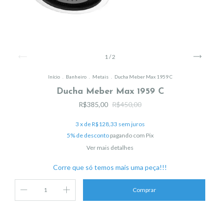
1
/
2
Início
.
Banheiro
.
Metais
.
Ducha Meber Max 1959 C
Ducha Meber Max 1959 C
R$385,00
R$450,00
3
x de
R$128,33
sem juros
5% de desconto
pagando com Pix
Ver mais detalhes
Corre que só temos mais uma peça!!!