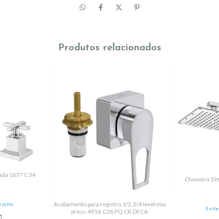
Produtos relacionados
cada 1877 C 34
Chuveiro 19
Acabamento para registro.1/2,3/4 level mix
 juros
3
x d
press.4916.C28.PQ CR.DECA