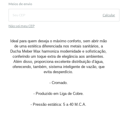
Alterar CEP
Entregas para o CEP:
Meios de envio
Calcular
Não sei meu CEP
Ideal para quem deseja o máximo conforto, sem abrir mão
de uma estética diferenciada nos metais sanitários, a
Ducha Meber Max harmoniza modernidade e sofisticação,
conferindo um toque extra de elegância aos ambientes.
Além disso, proporciona excelente distribuição d’água,
oferecendo, também, sistema inteligente de vazão, que
evita desperdício.
- Cromado.
- Produzido em Liga de Cobre.
- Pressão estática: 5 a 40 M.C.A.