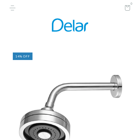
0
14
%
OFF