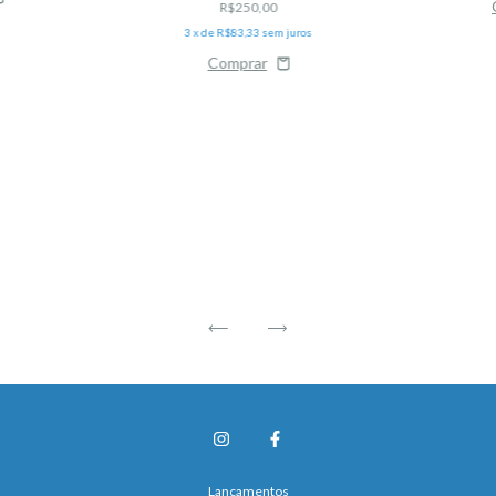
R$250,00
3
x de
R$83,33
sem juros
Lançamentos