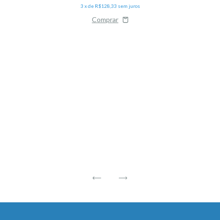
3
x de
R$128,33
sem juros