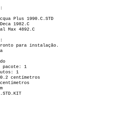
:
cqua Plus 1990.C.STD
Deca 1982.C
al Max 4892.C
:
ronto para instalação.
ca
ndo
 pacote: 1
utos: ‎1
20.2 centímetros
 centímetros
cm
C.STD.KIT