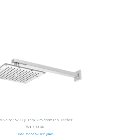
37
%
OFF
huveiro 1961 Quadra Slim cromado - Meber
R$1.700,00
3
x de
R$566,67
sem juros