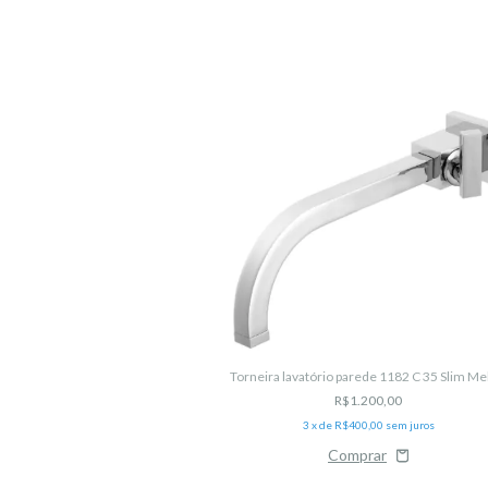
Torneira lavatório parede 1182 C 35 Slim M
R$1.200,00
ra lavatório cuba CR.1602.C
3
x de
R$400,00
sem juros
eca
40,00