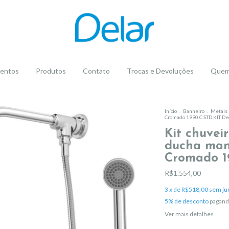
entos
Produtos
Contato
Trocas e Devoluções
Quem
Início
.
Banheiro
.
Metais
Cromado 1990.C.STD.KIT De
Kit chuvei
ducha man
Cromado 1
R$1.554,00
3
x de
R$518,00
sem ju
5% de desconto
pagand
Ver mais detalhes