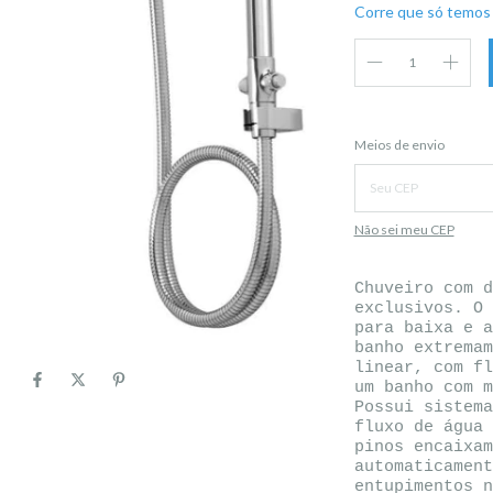
Corre que só temos 
Entregas para o CEP:
Meios de envio
Não sei meu CEP
Chuveiro com d
exclusivos. O 
para baixa e a
banho extremam
linear, com fl
um banho com m
Possui sistema
fluxo de água 
pinos encaixam
automaticament
entupimentos n