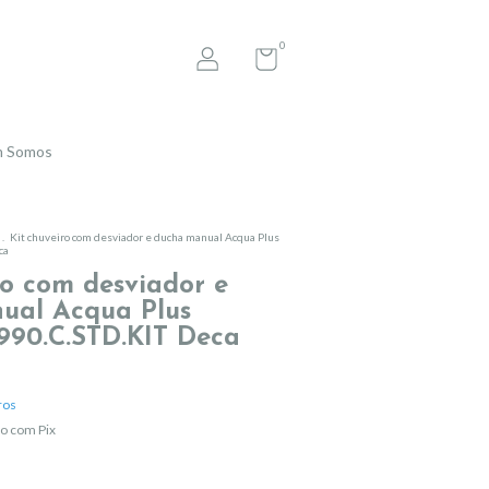
0
 Somos
.
Kit chuveiro com desviador e ducha manual Acqua Plus
ca
ro com desviador e
ual Acqua Plus
990.C.STD.KIT Deca
ros
o com Pix