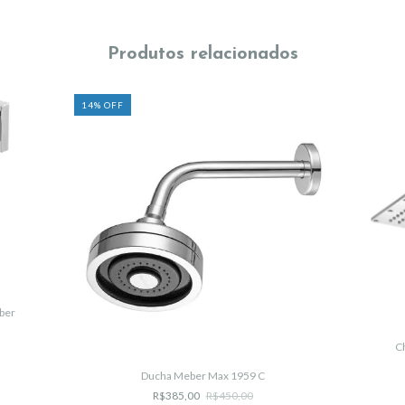
Produtos relacionados
14
%
OFF
eber
C
Ducha Meber Max 1959 C
R$385,00
R$450,00